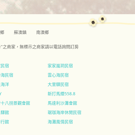
鄉
蘇澳鎮
南澳鄉
卡"之商家，無標示之商家請以電話詢問訂房
家民宿
家家嵐玥民宿
中海民宿
雲心海民宿
浪海洋
大里驛民宿
Y
新打馬煙558.8
彎十八拐景觀會館
馬達利沙灘會館
里驛館
琚珈海岸休閒民宿
情行館
海灘風情民宿