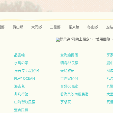
圍鄉
員山鄉
大同鄉
三星鄉
羅東鎮
冬山鄉
五結
標示為"可線上預定"，"使用國旅
品雲岫
賞海趣民宿
享
水鳥の家
朝陽85民宿
嵐
烏石港北堤民宿
候鳥旅宿
風
PLAY OCEAN
工匠家民宿
PLA
海吉兒
合盛66民宿
九
非凡行館
看海景吹海風民宿
大
山海衝浪民宿
享想家
真
壹舍民宿