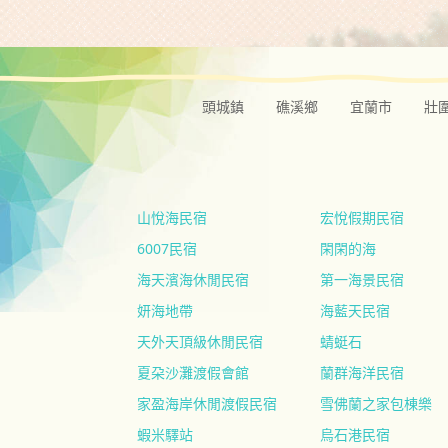
頭城鎮
礁溪鄉
宜蘭市
壯
山悅海民宿
宏悅假期民宿
6007民宿
閑閑的海
海天濱海休閒民宿
第一海景民宿
妍海地帶
海藍天民宿
天外天頂級休閒民宿
蜻蜓石
夏朶沙灘渡假會館
蘭群海洋民宿
家盈海岸休閒渡假民宿
雪佛蘭之家包棟樂
蝦米驛站
烏石港民宿